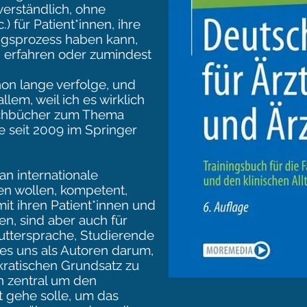
verständlich, ohne
) für Patient*innen, ihre
gsprozess haben kann,
n erfahren oder zumindest
hon lange verfolge, und
llem, weil ich es wirklich
Fachbücher zum Thema
ie seit 2009 im Springer
 an internationale
nen wollen, kompetent,
it ihren Patient*innen und
n, sind aber auch für
uttersprache, Studierende
t es uns als Autoren darum,
atischen Grundsatz zu
in zentral um den
t gehe solle, um das