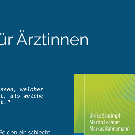
ür Ärztinnen
issen, welcher
at, als welche
at."
 Folgen ein schlecht